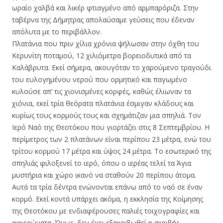
ωραίο χαλβά και λικέρ φτιαγμένο από αρμπαρόριζα. Στην
ταβέρνα της Δήμητρας απολαύσαμε γεύσεις που έδεναν
απόλυτα με το περιβάλλον.
Πλατάνια που πριν χίλια χρόνια ψήλωσαν στην όχθη του
Κερυνίτη ποταμού, 12 χιλιόμετρα βορειοδυτικά από τα
Καλάβρυτα. Εκεί σήμερα, ακουγόταν το χαρούμενο τραγούδι
του ευλογημένου νερού που ορμητικό και παγωμένο
κυλούσε απ’ τις χιονισμένες κορφές, καθώς έλιωναν τα
χιόνια, εκεί τρία θεόρατα πλατάνια έσμιγαν κλάδους και
κυρίως τους κορμούς τους και σχημάτιζαν μια σπηλιά. Τον
Ιερό Ναό της Θεοτόκου που γιορτάζει στις 8 Σεπτεμβρίου. Η
περίμετρος των 2 πλατάνων είναι περίπου 23 μέτρα, ενώ του
τρίτου κορμού 17 μέτρα και ύψος 24 μέτρα. Το εσωτερικό της
σπηλιάς φιλοξενεί το ιερό, όπου ο ιερέας τελεί τα Άγια
μυστήρια και χώρο ικανό να σταθούν 20 περίπου άτομα.
Αυτά τα τρία δέντρα ενώνονται επάνω από το ναό σε έναν
κορμό. Εκεί κοντά υπάρχει ακόμα, η εκκλησία της Κοίμησης
της Θεοτόκου με ενδιαφέρουσες παλιές τοιχογραφίες και
αφιερώματα. Όμως, δεν έχει εξακριβωθεί η ακριβής