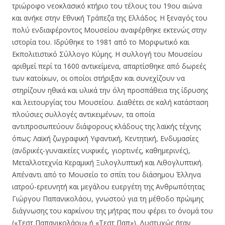
τριώροφο νεοκλασικό κτήριο του τέλους του 19ου αιώνα
και ανήκε στην Εθνική Τράπεζα της Ελλάδος. Η ξεναγός του
πολύ ενδιαφέροντος Μουσείου αναφέρθηκε εκτενώς στην
ιστορία του. Ιδρύθηκε το 1981 από το Μορφωτικό και
Εκπολιτιστικό Σύλλογο Κύμης. Η συλλογή του Μουσείου
αριθμεί περί τα 1600 αντικείμενα, απαρτίσθηκε από δωρεές
των κατοίκων, οι οποίοι στήριξαν και συνεχίζουν να
στηρίζουν ηθικά και υλικά την όλη προσπάθεια της ίδρυσης
και λειτουργίας του Μουσείου. Διαθέτει σε καλή κατάσταση
πλούσιες συλλογές αντικειμένων, τα οποία
αντιπροσωπεύουν διάφορους κλάδους της λαϊκής τέχνης
όπως: Λαϊκή ζωγραφική Υφαντική, Κεντητική, Ενδυμασίες
(ανδρικές-γυναικείες νυφικές, γιορτινές, καθημερινές),
Μεταλλοτεχνία Κεραμική Ξυλογλυπτική και Λιθογλυπτική.
Απέναντι από το Μουσείο το σπίτι του διάσημου Έλληνα
ιατρού-ερευνητή και μεγάλου ευεργέτη της Ανθρωπότητας
Γιώργου Παπανικολάου, γνωστού για τη μέθοδο πρώιμης
διάγνωσης του καρκίνου της μήτρας που φέρει το όνομά του
(«Τεστ Παπανικολάου» ή «Τεστ Παπ»). Δυστυχώς ήταν