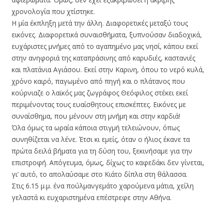
χρονολογία που χτίστηκε.
Η μία έκπληξη μετά την άλλη. Διαφορετικές μεταξύ τους
εικόνες. Διαφορετικά συναισθήματα, ξυπνούσαν διαδοχικά,
ευχάριστες μνήμες από το αγαπημένο μας νησί, κάπου εκεί
στην ανηφοριά της καταπράσινης από καρυδιές, καστανιές
και πλατάνια Αγιάσου. Εκεί στην Καρινη, όπου το νερό κυλά,
χρόνο καιρό, παγωμένο από πηγή και ο πλάτανος που
κούρνιαζε ο λαϊκός μας ζωγράφος Θεόφιλος στέκει εκεί
περιμένοντας τους ευαίσθητους επισκέπτες. Εικόνες με
συναίσθημα, που μένουν στη μνήμη και στην καρδιά!
Όλα όμως τα ωραία κάποια στιγμή τελειώνουν, όπως
συνηθίζεται να λένε. Έτσι κι εμείς, όταν ο ήλιος έκανε τα
πρώτα δειλά βήματα για τη δύση του, ξεκινήσαμε για την
επιστροφή. Απόγευμα, όμως, δίχως το καφεδάκι δεν γίνεται,
γι’ αυτό, το απολαύσαμε στο Κιάτο δίπλα στη θάλασσα.
Στις 6.15 μ.μ. ένα πούλμανγεμάτο χαρούμενα μάτια, χείλη
γελαστά κι ευχαριστημένα επέστρεφε στην Αθήνα.