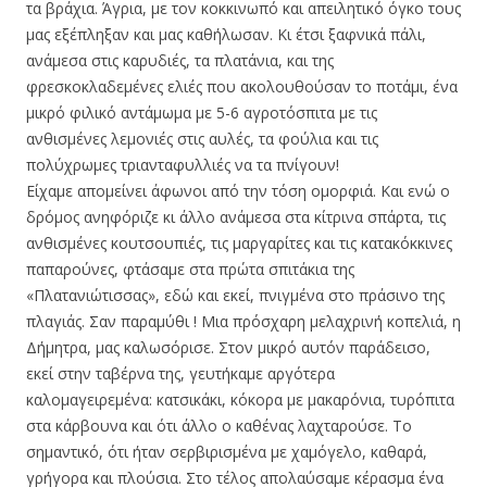
τα βράχια. Άγρια, με τον κοκκινωπό και απειλητικό όγκο τους
μας εξέπληξαν και μας καθήλωσαν. Κι έτσι ξαφνικά πάλι,
ανάμεσα στις καρυδιές, τα πλατάνια, και της
φρεσκοκλαδεμένες ελιές που ακολουθούσαν το ποτάμι, ένα
μικρό φιλικό αντάμωμα με 5-6 αγροτόσπιτα με τις
ανθισμένες λεμονιές στις αυλές, τα φούλια και τις
πολύχρωμες τριανταφυλλιές να τα πνίγουν!
Είχαμε απομείνει άφωνοι από την τόση ομορφιά. Και ενώ ο
δρόμος ανηφόριζε κι άλλο ανάμεσα στα κίτρινα σπάρτα, τις
ανθισμένες κουτσουπιές, τις μαργαρίτες και τις κατακόκκινες
παπαρούνες, φτάσαμε στα πρώτα σπιτάκια της
«Πλατανιώτισσας», εδώ και εκεί, πνιγμένα στο πράσινο της
πλαγιάς. Σαν παραμύθι ! Μια πρόσχαρη μελαχρινή κοπελιά, η
Δήμητρα, μας καλωσόρισε. Στον μικρό αυτόν παράδεισο,
εκεί στην ταβέρνα της, γευτήκαμε αργότερα
καλομαγειρεμένα: κατσικάκι, κόκορα με μακαρόνια, τυρόπιτα
στα κάρβουνα και ότι άλλο ο καθένας λαχταρούσε. Το
σημαντικό, ότι ήταν σερβιρισμένα με χαμόγελο, καθαρά,
γρήγορα και πλούσια. Στο τέλος απολαύσαμε κέρασμα ένα