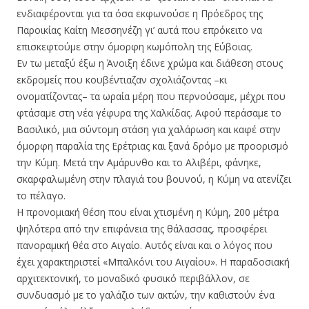
ενδιαφέρονται για τα όσα εκφωνούσε η Πρόεδρος της
Παροικίας Καίτη Μεσσηνέζη γι’ αυτά που επρόκειτο να
επισκεφτούμε στην όμορφη κωμόπολη της Εύβοιας.
Εν τω μεταξύ έξω η Άνοιξη έδινε χρώμα και διάθεση στους
εκδρομείς που κουβέντιαζαν σχολιάζοντας –κι
ονοματίζοντας– τα ωραία μέρη που περνούσαμε, μέχρι που
φτάσαμε στη νέα γέφυρα της Χαλκίδας. Αφού περάσαμε το
Βασιλικό, μια σύντομη στάση για χαλάρωση και καφέ στην
όμορφη παραλία της Ερέτριας και ξανά δρόμο με προορισμό
την Κύμη. Μετά την Αμάρυνθο και το Αλιβέρι, φάνηκε,
σκαρφαλωμένη στην πλαγιά του βουνού, η Κύμη να ατενίζει
το πέλαγο.
Η προνομιακή θέση που είναι χτισμένη η Κύμη, 200 μέτρα
ψηλότερα από την επιφάνεια της θάλασσας, προσφέρει
πανοραμική θέα στο Αιγαίο. Αυτός είναι και ο λόγος που
έχει χαρακτηριστεί «Μπαλκόνι του Αιγαίου». Η παραδοσιακή
αρχιτεκτονική, το μοναδικό φυσικό περιβάλλον, σε
συνδυασμό με το γαλάζιο των ακτών, την καθιστούν ένα