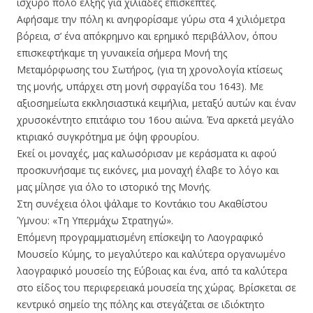
ισχυρό πόλο έλξης για χιλιάδες επισκέπτες.
Αφήσαμε την πόλη κι ανηφορίσαμε γύρω στα 4 χιλιόμετρα
βόρεια, σ’ ένα απόκρημνο και ερημικό περιβάλλον, όπου
επισκεφτήκαμε τη γυναικεία σήμερα Μονή της
Μεταμόρφωσης του Σωτήρος, (για τη χρονολογία κτίσεως
της μονής, υπάρχει στη μονή σφραγίδα του 1643). Με
αξιοσημείωτα εκκλησιαστικά κειμήλια, μεταξύ αυτών και έναν
χρυσοκέντητο επιτάφιο του 16ου αιώνα. Ένα αρκετά μεγάλο
κτιριακό συγκρότημα με όψη φρουρίου.
Εκεί οι μοναχές, μας καλωσόρισαν με κεράσματα κι αφού
προσκυνήσαμε τις εικόνες, μια μοναχή έλαβε το λόγο και
μας μίλησε για όλο το ιστορικό της Μονής.
Στη συνέχεια όλοι ψάλαμε το Κοντάκιο του Ακαθίστου
Ύμνου: «Τη Υπερμάχω Στρατηγώ».
Επόμενη προγραμματισμένη επίσκεψη το Λαογραφικό
Μουσείο Κύμης, το μεγαλύτερο και καλύτερα οργανωμένο
λαογραφικό μουσείο της Εύβοιας και ένα, από τα καλύτερα
στο είδος του περιφερειακά μουσεία της χώρας. Βρίσκεται σε
κεντρικό σημείο της πόλης και στεγάζεται σε ιδιόκτητο