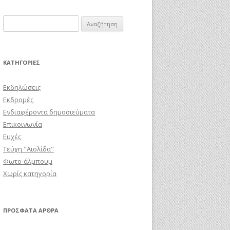
Αναζήτηση
για:
KΑΤΗΓΟΡΊΕΣ
Εκδηλώσεις
Εκδρομές
Ενδιαφέροντα δημοσιεύματα
Επικοινωνία
Ευχές
Τεύχη "Αιολίδα"
Φωτο-άλμπουμ
Χωρίς κατηγορία
ΠΡΌΣΦΑΤΑ ΆΡΘΡΑ