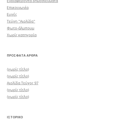
Ενδιαφέροντα δημοσιεύματα
Επικοινωνία
Ευχές
Τεύχη "Αιολίδα"
Φωτο-άλμπουμ
Χωρίς κατηγορία
ΠΡΌΣΦΑΤΑ ΆΡΘΡΑ
(χωρίς τίτλο)
(χωρίς τίτλο)
Αιολίδα Τεύχος 97
(χωρίς τίτλο)
(χωρίς τίτλο)
ΙΣΤΟΡΙΚΌ