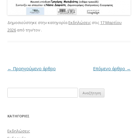
Δημοσιεύστηκε στην κατηγορία
Εκδηλώσεις
στις
17 Μαρτίου
2026
από την/τον
.
Πλοήγηση
←
Προηγούμενο άρθρο
Επόμενο άρθρο
→
άρθρων
Αναζήτηση
για:
KΑΤΗΓΟΡΊΕΣ
Εκδηλώσεις