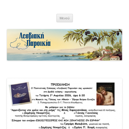
Λεσβιακή Παροικία
Μετάβαση
Μενού
σε
περιεχόμενο