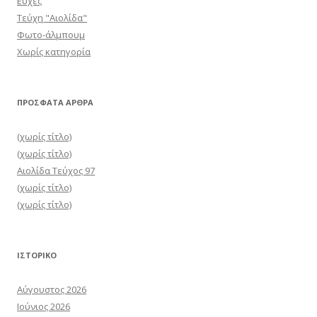
Ευχές
Τεύχη "Αιολίδα"
Φωτο-άλμπουμ
Χωρίς κατηγορία
ΠΡΌΣΦΑΤΑ ΆΡΘΡΑ
(χωρίς τίτλο)
(χωρίς τίτλο)
Αιολίδα Τεύχος 97
(χωρίς τίτλο)
(χωρίς τίτλο)
ΙΣΤΟΡΙΚΌ
Αύγουστος 2026
Ιούνιος 2026