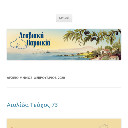
Λεσβιακή Παροικία
Μετάβαση
Μενού
σε
περιεχόμενο
ΑΡΧΕΊΟ ΜΗΝΌΣ
ΦΕΒΡΟΥΆΡΙΟΣ 2020
Αιολίδα Τεύχος 73