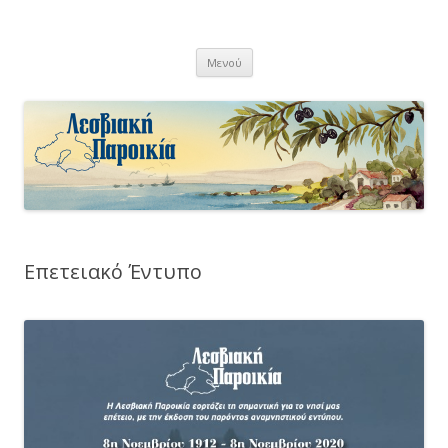
Λεσβιακή Παροικία
Μετάβαση
Μενού
σε
περιεχόμενο
Επετειακό Έντυπο