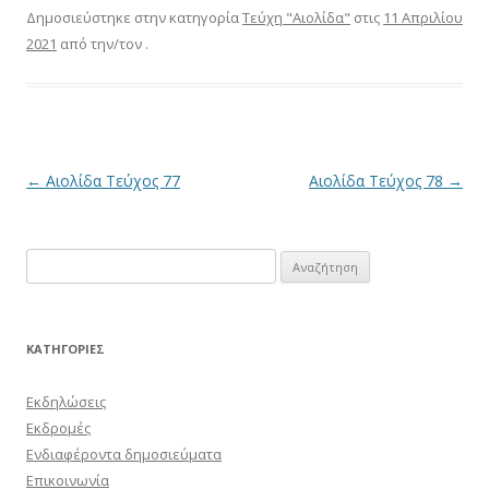
Δημοσιεύστηκε στην κατηγορία
Τεύχη "Αιολίδα"
στις
11 Απριλίου
2021
από την/τον
.
Πλοήγηση
←
Αιολίδα Τεύχος 77
Αιολίδα Τεύχος 78
→
άρθρων
Αναζήτηση
για:
KΑΤΗΓΟΡΊΕΣ
Εκδηλώσεις
Εκδρομές
Ενδιαφέροντα δημοσιεύματα
Επικοινωνία