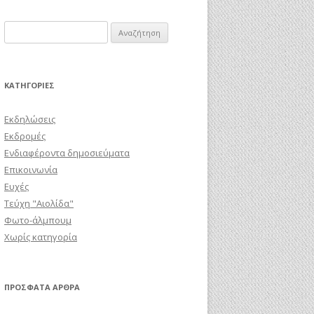
Αναζήτηση
για:
KΑΤΗΓΟΡΊΕΣ
Εκδηλώσεις
Εκδρομές
Ενδιαφέροντα δημοσιεύματα
Επικοινωνία
Ευχές
Τεύχη "Αιολίδα"
Φωτο-άλμπουμ
Χωρίς κατηγορία
ΠΡΌΣΦΑΤΑ ΆΡΘΡΑ