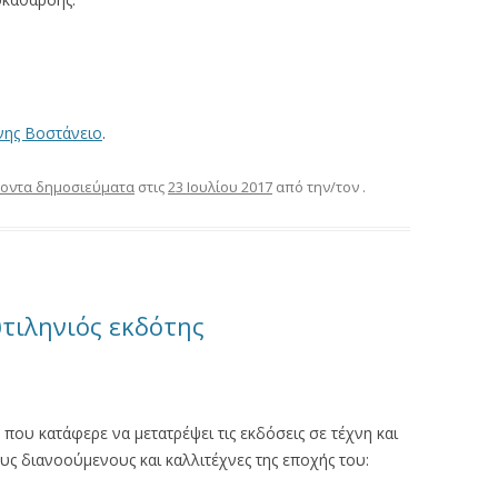
νης Βοστάνειο
.
οντα δημοσιεύματα
στις
23 Ιουλίου 2017
από την/τον
.
υτιληνιός εκδότης
που κατάφερε να μετατρέψει τις εκδόσεις σε τέχνη και
ς διανοούμενους και καλλιτέχνες της εποχής του: