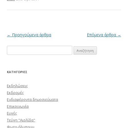
Πλοήγηση
←
Προηγούμενα άρθρα
Επόμενα άρθρα
→
άρθρων
Αναζήτηση
για:
KΑΤΗΓΟΡΊΕΣ
Εκδηλώσεις
Εκδρομές
Ενδιαφέροντα δημοσιεύματα
Επικοινωνία
Ευχές
Τεύχη "Αιολίδα"
Φωτο-άλμπουμ