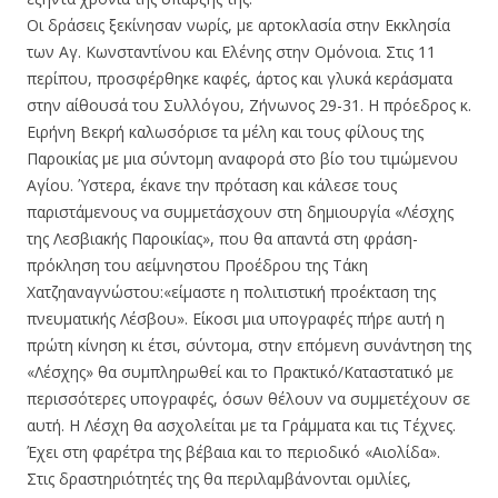
Οι δράσεις ξεκίνησαν νωρίς, με αρτοκλασία στην Εκκλησία
των Αγ. Κωνσταντίνου και Ελένης στην Ομόνοια. Στις 11
περίπου, προσφέρθηκε καφές, άρτος και γλυκά κεράσματα
στην αίθουσά του Συλλόγου, Ζήνωνος 29-31. Η πρόεδρος κ.
Ειρήνη Βεκρή καλωσόρισε τα μέλη και τους φίλους της
Παροικίας με μια σύντομη αναφορά στο βίο του τιμώμενου
Αγίου. Ύστερα, έκανε την πρόταση και κάλεσε τους
παριστάμενους να συμμετάσχουν στη δημιουργία «Λέσχης
της Λεσβιακής Παροικίας», που θα απαντά στη φράση-
πρόκληση του αείμνηστου Προέδρου της Τάκη
Χατζηαναγνώστου:«είμαστε η πολιτιστική προέκταση της
πνευματικής Λέσβου». Είκοσι μια υπογραφές πήρε αυτή η
πρώτη κίνηση κι έτσι, σύντομα, στην επόμενη συνάντηση της
«Λέσχης» θα συμπληρωθεί και το Πρακτικό/Καταστατικό με
περισσότερες υπογραφές, όσων θέλουν να συμμετέχουν σε
αυτή. Η Λέσχη θα ασχολείται με τα Γράμματα και τις Τέχνες.
Έχει στη φαρέτρα της βέβαια και το περιοδικό «Αιολίδα».
Στις δραστηριότητές της θα περιλαμβάνονται ομιλίες,