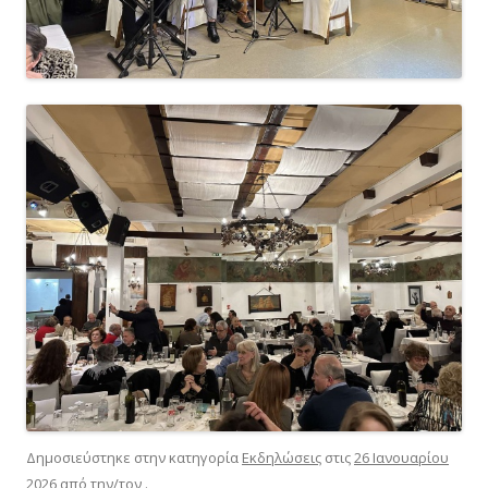
Δημοσιεύστηκε στην κατηγορία
Εκδηλώσεις
στις
26 Ιανουαρίου
2026
από την/τον
.