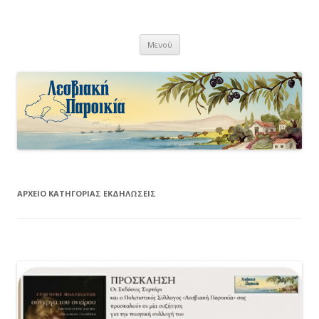
Λεσβιακή Παροικία
Μετάβαση
Μενού
σε
περιεχόμενο
ΑΡΧΕΊΟ ΚΑΤΗΓΟΡΊΑΣ
ΕΚΔΗΛΏΣΕΙΣ