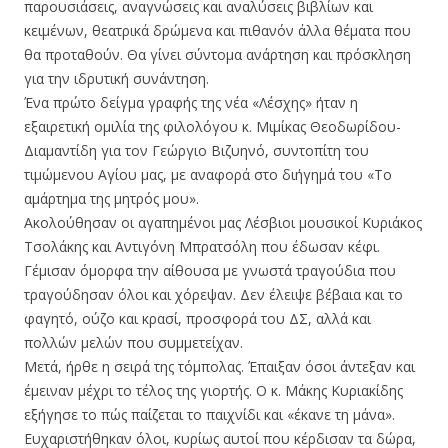
παρουσιάσεις, αναγνώσεις και αναλύσεις βιβλίων και
κειμένων, θεατρικά δρώμενα και πιθανόν άλλα θέματα που
θα προταθούν. Θα γίνει σύντομα ανάρτηση και πρόσκληση
για την ιδρυτική συνάντηση.
Ένα πρώτο δείγμα γραφής της νέα «Λέσχης» ήταν η
εξαιρετική ομιλία της φιλολόγου κ. Μιμίκας Θεοδωρίδου-
Διαμαντίδη για τον Γεώργιο Βιζυηνό, συντοπίτη του
τιμώμενου Αγίου μας, με αναφορά στο διήγημά του «Το
αμάρτημα της μητρός μου».
Ακολούθησαν οι αγαπημένοι μας Λέσβιοι μουσικοί Κυριάκος
Τσολάκης και Αντιγόνη Μπρατσόλη που έδωσαν κέφι.
Γέμισαν όμορφα την αίθουσα με γνωστά τραγούδια που
τραγούδησαν όλοι και χόρεψαν. Δεν έλειψε βέβαια και το
φαγητό, ούζο και κρασί, προσφορά του ΔΣ, αλλά και
πολλών μελών που συμμετείχαν.
Μετά, ήρθε η σειρά της τόμπολας. Έπαιξαν όσοι άντεξαν και
έμειναν μέχρι το τέλος της γιορτής. Ο κ. Μάκης Κυριακίδης
εξήγησε το πώς παίζεται το παιχνίδι και «έκανε τη μάνα».
Ευχαριστήθηκαν όλοι, κυρίως αυτοί που κέρδισαν τα δώρα,