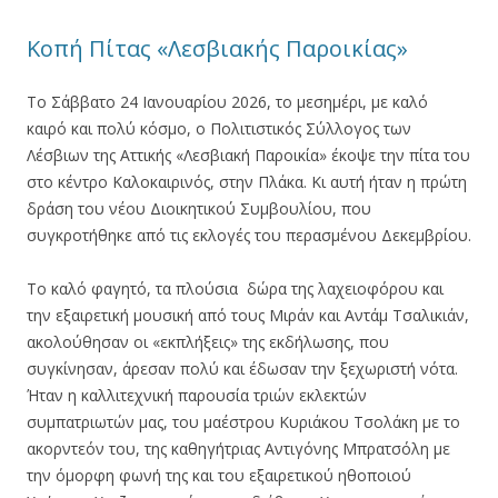
Κοπή Πίτας «Λεσβιακής Παροικίας»
Το Σάββατο 24 Ιανουαρίου 2026, το μεσημέρι, με καλό
καιρό και πολύ κόσμο, ο Πολιτιστικός Σύλλογος των
Λέσβιων της Αττικής «Λεσβιακή Παροικία» έκοψε την πίτα του
στο κέντρο Καλοκαιρινός, στην Πλάκα. Κι αυτή ήταν η πρώτη
δράση του νέου Διοικητικού Συμβουλίου, που
συγκροτήθηκε από τις εκλογές του περασμένου Δεκεμβρίου.
Το καλό φαγητό, τα πλούσια δώρα της λαχειοφόρου και
την εξαιρετική μουσική από τους Μιράν και Αντάμ Τσαλικιάν,
ακολούθησαν οι «εκπλήξεις» της εκδήλωσης, που
συγκίνησαν, άρεσαν πολύ και έδωσαν την ξεχωριστή νότα.
Ήταν η καλλιτεχνική παρουσία τριών εκλεκτών
συμπατριωτών μας, του μαέστρου Κυριάκου Τσολάκη με το
ακορντεόν του, της καθηγήτριας Αντιγόνης Μπρατσόλη με
την όμορφη φωνή της και του εξαιρετικού ηθοποιού