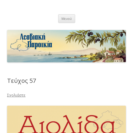
Λεσβιακή Παροικία
Μετάβαση
Μενού
σε
περιεχόμενο
Τεύχος 57
Σχολιάστε