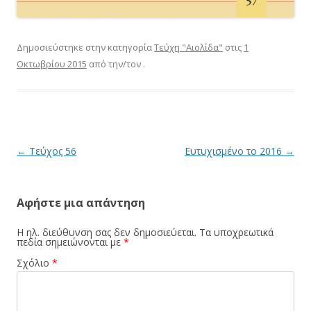
Δημοσιεύστηκε στην κατηγορία
Τεύχη "Αιολίδα"
στις
1
Οκτωβρίου 2015
από την/τον
.
Πλοήγηση
←
Τεύχος 56
Ευτυχισμένο το 2016
→
άρθρων
Αφήστε μια απάντηση
Η ηλ. διεύθυνση σας δεν δημοσιεύεται.
Τα υποχρεωτικά
πεδία σημειώνονται με
*
Σχόλιο
*