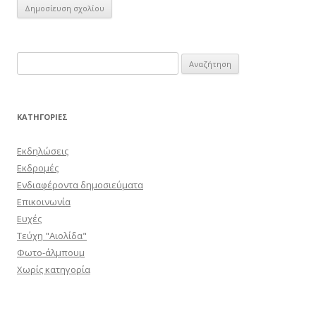
Αναζήτηση
για:
KΑΤΗΓΟΡΊΕΣ
Εκδηλώσεις
Εκδρομές
Ενδιαφέροντα δημοσιεύματα
Επικοινωνία
Ευχές
Τεύχη "Αιολίδα"
Φωτο-άλμπουμ
Χωρίς κατηγορία