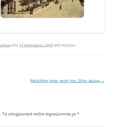
μπουμ
στις
11 Ιανουαρίου 2015
από την/τον
.
Μυτιλήνη στην αρχή του 20ου αιώνα
→
.
Τα υποχρεωτικά πεδία σημειώνονται με
*