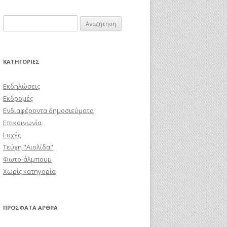
Αναζήτηση
για:
KΑΤΗΓΟΡΊΕΣ
Εκδηλώσεις
Εκδρομές
Ενδιαφέροντα δημοσιεύματα
Επικοινωνία
Ευχές
Τεύχη "Αιολίδα"
Φωτο-άλμπουμ
Χωρίς κατηγορία
ΠΡΌΣΦΑΤΑ ΆΡΘΡΑ