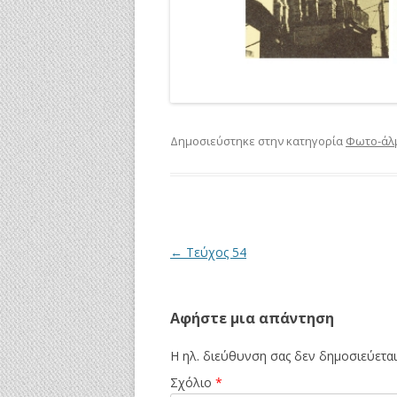
Δημοσιεύστηκε στην κατηγορία
Φωτο-άλ
Πλοήγηση
←
Τεύχος 54
άρθρων
Αφήστε μια απάντηση
Η ηλ. διεύθυνση σας δεν δημοσιεύεται
Σχόλιο
*