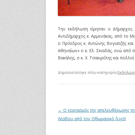
Την εκδήλωση τίμησαν ο Δήμαρχος Λ
Αντιδήμαρχος κ. Αρμενάκας, από το 
ο Πρόεδρος κ. Αντώνης Βογιατζής και
Αθηναίων» ο κ. Ελ. Σκιαδάς, ενώ από
Βακάλης, ο κ. Χ. Τσακιρέλης και πολλ
Δημοσιεύστηκε στην κατηγορία
Εκδηλώσ
Πλοήγηση
←
Ο εορτασμός της απελευθέρωσης τη
άρθρων
Λέσβου από τον Οθωμανικό ζυγό!