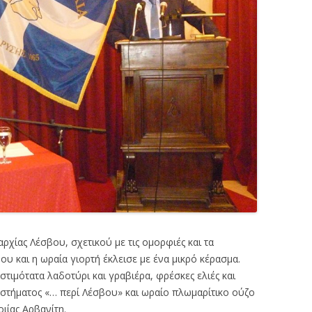
ρχίας Λέσβου, σχετικού με τις ομορφιές και τα
 και η ωραία γιορτή έκλεισε με ένα μικρό κέρασμα.
ιμότατα λαδοτύρι και γραβιέρα, φρέσκες ελιές και
στήματος «… περί Λέσβου» και ωραίο πλωμαρίτικο ούζο
ιίας Αρβανίτη.