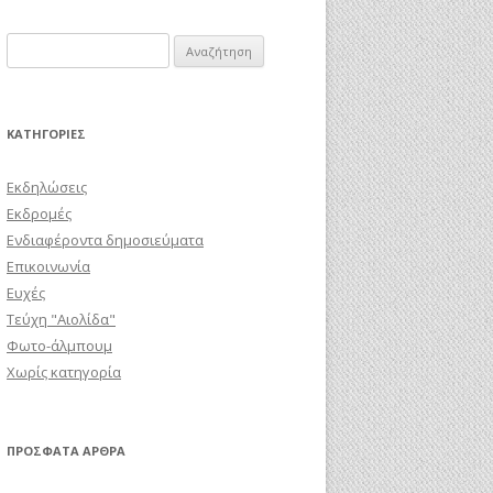
Αναζήτηση
για:
KΑΤΗΓΟΡΊΕΣ
Εκδηλώσεις
Εκδρομές
Ενδιαφέροντα δημοσιεύματα
Επικοινωνία
Ευχές
Τεύχη "Αιολίδα"
Φωτο-άλμπουμ
Χωρίς κατηγορία
ΠΡΌΣΦΑΤΑ ΆΡΘΡΑ