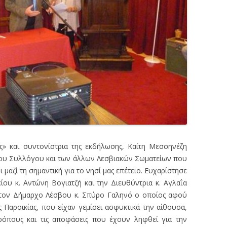
ς» και συντονίστρια της εκδήλωσης, Καίτη Μεσσηνέζη
 του Συλλόγου και των άλλων Λεσβιακών Σωματείων που
μαζί τη σημαντική για το νησί μας επέτειο. Ευχαρίστησε
ου κ. Αντώνη Βογιατζή και την Διευθύντρια κ. Αγλαΐα
ε τον Δήμαρχο Λέσβου κ. Σπύρο Γαληνό ο οποίος αφού
ς Παροικίας, που είχαν γεμίσει ασφυκτικά την αίθουσα,
ρόπους και τις αποφάσεις που έχουν ληφθεί για την