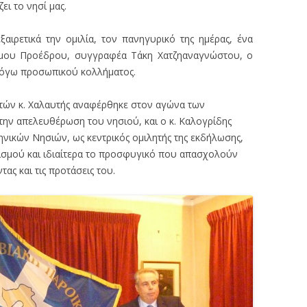
ι το νησί μας.
ξαιρετικά την
ομιλία, τον πανηγυρικό της ημέρας, ένα
ίτιμου Προέδρου, συγγραφέα Τάκη Χατζηαναγνώστου, ο
 λόγω προσωπικού κολλήματος.
ών κ. Χαλαυτής αναφέρθηκε στον αγώνα των
την απελευθέρωση του νησιού, και ο κ. Καλογρίδης
νικών Νησιών, ως κεντρικός ομιλητής της εκδήλωσης,
ρισμού και ιδιαίτερα το προσφυγικό που απασχολούν
τας και τις προτάσεις του.