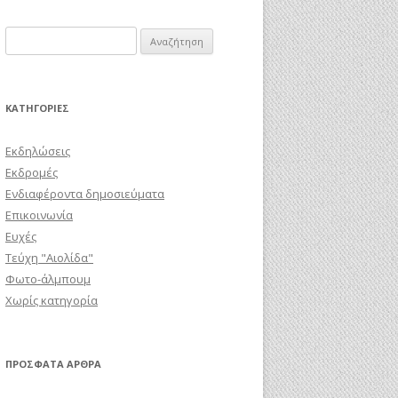
Αναζήτηση
για:
KΑΤΗΓΟΡΊΕΣ
Εκδηλώσεις
Εκδρομές
Ενδιαφέροντα δημοσιεύματα
Επικοινωνία
Ευχές
Τεύχη "Αιολίδα"
Φωτο-άλμπουμ
Χωρίς κατηγορία
ΠΡΌΣΦΑΤΑ ΆΡΘΡΑ