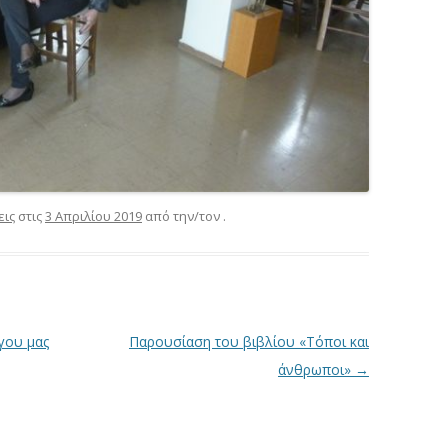
εις
στις
3 Απριλίου 2019
από την/τον
.
γου μας
Παρουσίαση του βιβλίου «Τόποι και
άνθρωποι»
→