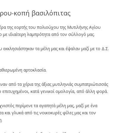
ρου-κοπή βασιλόπιτας
μέρα της εορτής του πολιούχου της Μυτιλήνης Αγίου
 με ιδιαίτερη λαμπρότητα από τον σύλλογό μας.
 εκκλησιάστηκαν τα μέλη μας και έψαλαν μαζί με το Δ.Σ.
καθιερωμένη αρτοκλασία.
ιναν από τα χέρια της άξιας μυτιληνιάς συμπατριώτισσάς
ο επιτυχημένοι, κατά γενικοί ομολογία, από άλλη φορά.
νιστός περίμενε τα αγαπητά μέλη μας, μαζί με ένα
 και γλυκά από τις νοικοκυρές φίλες μας και τον
η.