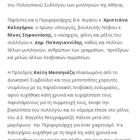
του Πολιτιστικού Συλλόγου των μυτιληνιών της Αθήνας.
Παρόντες και η Περιφερειάρχης Β.Α. Αιγαίου κ.
Χριστιάνα
Καλογήρου
, ο πρώην υπουργός, βουλευτής Λέσβου κ.
Νίκος Σηφουνάκης,
ο ναύαρχος, φίλος και μέλος του
συλλόγου κ.
Δημ. Παπαγιαννίδης
, καθώς και πολλών
άλλων μυτιληνιών, ανθρώπων των γραμμάτων, προέδρων
και μελών άλλων λεσβιακών σωματείων.
Η Πρόεδρος
Καίτη Μεσσηνέζη
πλαισιωμένη από το
Διοικητικό Συμβούλιο και τους μεσοτοπίτες χορευτές
ντυμένους με τις παραδοσιακές λεσβιακές ενδυμασίες ,
αφού ευχήθηκε καλή χρονιά και ευχαρίστησε τους
παριστάμενους για τη συμμετοχή τους, έκοψε την
βασιλόπιτα του συλλόγου και το νόμισμα έπεσε στο μέλος
του Δ.Σ. Βαγγέλη Ντογραμματζή. Κάλεσε μετά στο
μικρόφωνο την Περιφερειάρχη για έναν χαιρετισμό. Η κ.
Καλογήρου ευχήθηκε με τη σειρά της καλή χρονιά και
αναφέρθηκε εν συντομία στη Λέσβο, στα έργα που γίνονται: