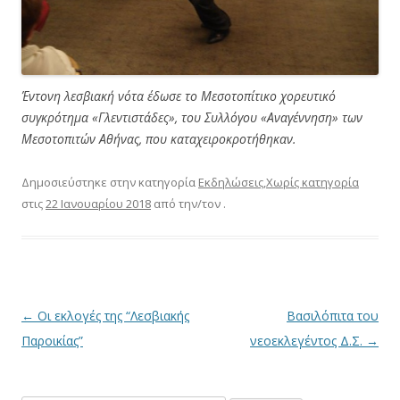
Έντονη λεσβιακή νότα έδωσε το Μεσοτοπίτικο χορευτικό
συγκρότημα «Γλεντιστάδες», του Συλλόγου «Αναγέννηση» των
Μεσοτοπιτών Αθήνας, που καταχειροκροτήθηκαν.
Δημοσιεύστηκε στην κατηγορία
Εκδηλώσεις
,
Χωρίς κατηγορία
στις
22 Ιανουαρίου 2018
από την/τον
.
Πλοήγηση
←
Οι εκλογές της “Λεσβιακής
Βασιλόπιτα του
άρθρων
Παροικίας”
νεοεκλεγέντος Δ.Σ.
→