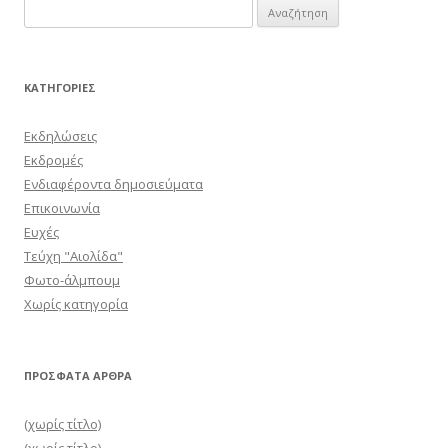
Αναζήτηση
για:
KΑΤΗΓΟΡΊΕΣ
Εκδηλώσεις
Εκδρομές
Ενδιαφέροντα δημοσιεύματα
Επικοινωνία
Ευχές
Τεύχη "Αιολίδα"
Φωτο-άλμπουμ
Χωρίς κατηγορία
ΠΡΌΣΦΑΤΑ ΆΡΘΡΑ
(χωρίς τίτλο)
(χωρίς τίτλο)