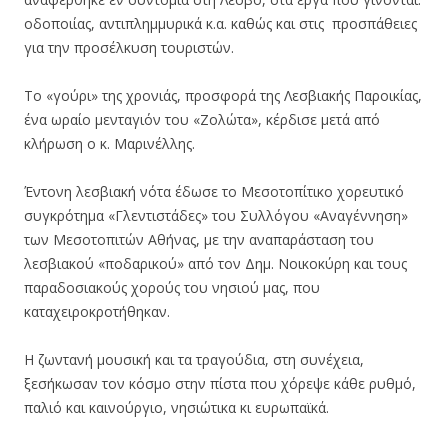
οδοποιίας, αντιπλημμυρικά κ.α. καθώς και στις προσπάθειες
για την προσέλκυση τουριστών.
Το «γούρι» της χρονιάς, προσφορά της Λεσβιακής Παροικίας,
ένα ωραίο μενταγιόν του «Ζολώτα», κέρδισε μετά από
κλήρωση ο κ. Μαρινέλλης.
Έντονη λεσβιακή νότα έδωσε το Μεσοτοπίτικο χορευτικό
συγκρότημα «Γλεντιστάδες» του Συλλόγου «Αναγέννηση»
των Μεσοτοπιτών Αθήνας, με την αναπαράσταση του
λεσβιακού «ποδαρικού» από τον Δημ. Νοικοκύρη και τους
παραδοσιακούς χορούς του νησιού μας, που
καταχειροκροτήθηκαν.
Η ζωντανή μουσική και τα τραγούδια, στη συνέχεια,
ξεσήκωσαν τον κόσμο στην πίστα που χόρεψε κάθε ρυθμό,
παλιό και καινούργιο, νησιώτικα κι ευρωπαϊκά.