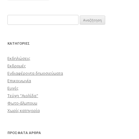
Αναζήτηση
για:
KΑΤΗΓΟΡΊΕΣ
Εκδηλώσεις
Εκδρομές
Ενδιαφέροντα δημοσιεύματα
Επικοινωνία
Ευχές
Τεύχη "Αιολίδα"
Φωτο-άλμπουμ
Χωρίς κατηγορία
ΠΡΌΣΦΑΤΑ ΆΡΘΡΑ