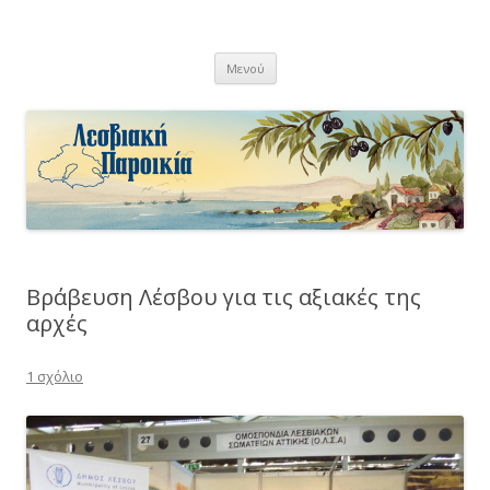
Λεσβιακή Παροικία
Μετάβαση
Μενού
σε
περιεχόμενο
Βράβευση Λέσβου για τις αξιακές της
αρχές
1 σχόλιο