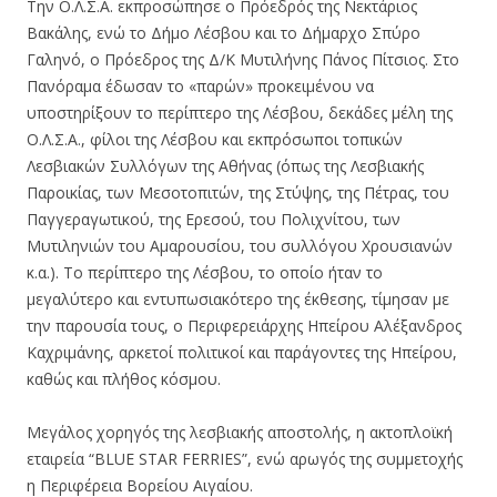
Την Ο.Λ.Σ.Α. εκπροσώπησε ο Πρόεδρός της Νεκτάριος
Βακάλης, ενώ το Δήμο Λέσβου και το Δήμαρχο Σπύρο
Γαληνό, ο Πρόεδρος της Δ/Κ Μυτιλήνης Πάνος Πίτσιος. Στο
Πανόραμα έδωσαν το «παρών» προκειμένου να
υποστηρίξουν το περίπτερο της Λέσβου, δεκάδες μέλη της
Ο.Λ.Σ.Α., φίλοι της Λέσβου και εκπρόσωποι τοπικών
Λεσβιακών Συλλόγων της Αθήνας (όπως της Λεσβιακής
Παροικίας, των Μεσοτοπιτών, της Στύψης, της Πέτρας, του
Παγγεραγωτικού, της Ερεσού, του Πολιχνίτου, των
Μυτιληνιών του Αμαρουσίου, του συλλόγου Χρουσιανών
κ.α.). Το περίπτερο της Λέσβου, το οποίο ήταν το
μεγαλύτερο και εντυπωσιακότερο της έκθεσης, τίμησαν με
την παρουσία τους, ο Περιφερειάρχης Ηπείρου Αλέξανδρος
Καχριμάνης, αρκετοί πολιτικοί και παράγοντες της Ηπείρου,
καθώς και πλήθος κόσμου.
Μεγάλος χορηγός της λεσβιακής αποστολής, η ακτοπλοϊκή
εταιρεία “BLUE STAR FERRIES”, ενώ αρωγός της συμμετοχής
η Περιφέρεια Βορείου Αιγαίου.