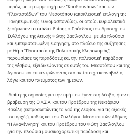
παρόν, με τη συμμετοχή των “Κουδουνάτων” και των
“Γλεντιστάδων” του Μεσοτόπου (αποκλειστική επιλογή της
Πανηπειρωτικής Συνομοσπονδίας), οι οποίοι κυριολεκτικά
ξεσήκωσαν το στάδιο. Επίσης ο Πρόεδρος του δραστήριου
Συλλόγου της Αττικής Φώτης Βασίλογλου, με μία πλούσια
και εμπεριστατωμένη εισήγηση, στο πλαίσιο της συζήτησης
με θέμα “Προστασία της Πολιτιστικής Κληρονομιάς”,
παρουσίασε τις παραδόσεις και την πολιτιστική παράδοση
της Λέσβου, εξειδικεύοντας σε αυτές του Μεσοτόπου και της
Αγιάσου και επικεντρώνοντας στα αντίστοιχα καρναβάλια,
λόγω και του πνεύματος των ημερών.
Ιδιαίτερης σημασίας για την τιμή που έγινε στη Λέσβο, ήταν η
βράβευση της Ο.Λ.Σ.Α. και του Προέδρου της Νεκτάριου
Βακάλη (εκπροσωπώντας το λαό της Λέσβου για τις αξιακές
του αρχές), καθώς και του Συλλόγου Μεσοτοπιτών Αθήνας
“Η Αναγέννηση” και του Προέδρου του Φώτη Βασίλογλου
(για την πλούσια μουσικοχορευτική παράδοση και