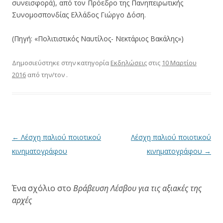
συνεισφορά), από τον Πρόεδρο της Πανηπειρωτικής
Συνομοσπονδίας Ελλάδος Γιώργο Δόση.
(Πηγή: «Πολιτιστικός Ναυτίλος- Νεκτάριος Βακάλης»)
Δημοσιεύστηκε στην κατηγορία
Εκδηλώσεις
στις
10 Μαρτίου
2016
από την/τον
.
Πλοήγηση
←
Λέσχη παλιού ποιοτικού
Λέσχη παλιού ποιοτικού
άρθρων
κινηματογράφου
κινηματογράφου
→
Ένα σχόλιο στο
Βράβευση Λέσβου για τις αξιακές της
αρχές