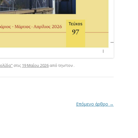
ιολίδα"
στις
19 Μαΐου 2026
από την/τον
.
Επόμενο άρθρο
→