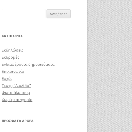
Αναζήτηση
για:
KΑΤΗΓΟΡΊΕΣ
Εκδηλώσεις
Εκδρομές
Ενδιαφέροντα δημοσιεύματα
Επικοινωνία
Ευχές
Τεύχη "Αιολίδα"
Φωτο-άλμπουμ
Χωρίς κατηγορία
ΠΡΌΣΦΑΤΑ ΆΡΘΡΑ