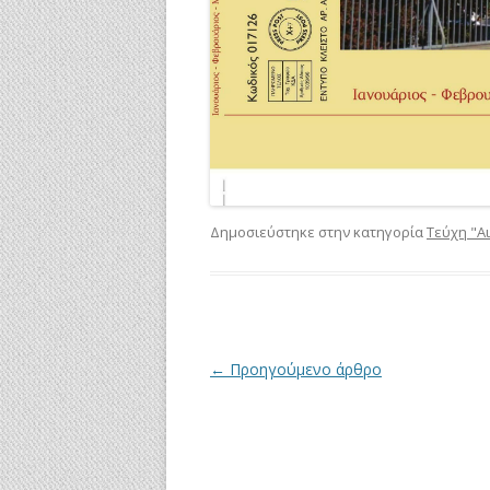
Δημοσιεύστηκε στην κατηγορία
Τεύχη "Α
Πλοήγηση
←
Προηγούμενο άρθρο
άρθρων