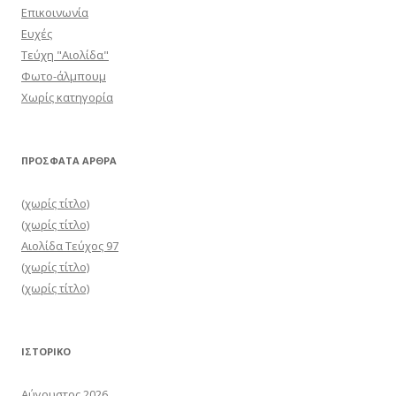
Επικοινωνία
Ευχές
Τεύχη "Αιολίδα"
Φωτο-άλμπουμ
Χωρίς κατηγορία
ΠΡΌΣΦΑΤΑ ΆΡΘΡΑ
(χωρίς τίτλο)
(χωρίς τίτλο)
Αιολίδα Τεύχος 97
(χωρίς τίτλο)
(χωρίς τίτλο)
ΙΣΤΟΡΙΚΌ
Αύγουστος 2026