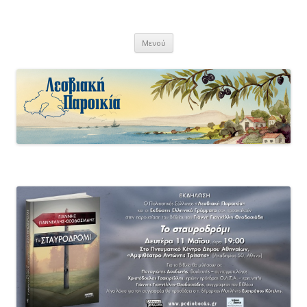
Λεσβιακή Παροικία
Μετάβαση
Μενού
σε
περιεχόμενο