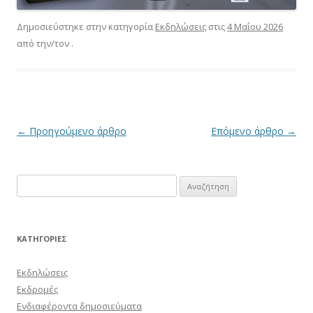
Δημοσιεύστηκε στην κατηγορία
Εκδηλώσεις
στις
4 Μαΐου 2026
από την/τον
.
Πλοήγηση
←
Προηγούμενο άρθρο
Επόμενο άρθρο
→
άρθρων
Αναζήτηση
για:
KΑΤΗΓΟΡΊΕΣ
Εκδηλώσεις
Εκδρομές
Ενδιαφέροντα δημοσιεύματα