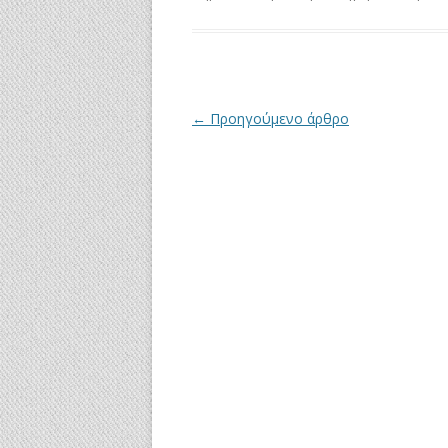
Πλοήγηση
←
Προηγούμενο άρθρο
άρθρων