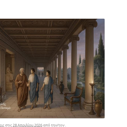
εις
στις
28 Απριλίου 2026
από την/τον
.