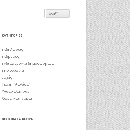
Αναζήτηση
για:
KΑΤΗΓΟΡΊΕΣ
Εκδηλώσεις
Εκδρομές
Ενδιαφέροντα δημοσιεύματα
Επικοινωνία
Ευχές
Τεύχη "Αιολίδα"
Φωτο-άλμπουμ
Χωρίς κατηγορία
ΠΡΌΣΦΑΤΑ ΆΡΘΡΑ