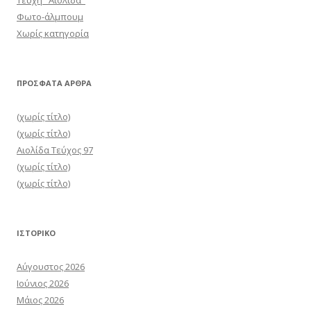
Τεύχη "Αιολίδα"
Φωτο-άλμπουμ
Χωρίς κατηγορία
ΠΡΌΣΦΑΤΑ ΆΡΘΡΑ
(χωρίς τίτλο)
(χωρίς τίτλο)
Αιολίδα Τεύχος 97
(χωρίς τίτλο)
(χωρίς τίτλο)
ΙΣΤΟΡΙΚΌ
Αύγουστος 2026
Ιούνιος 2026
Μάιος 2026