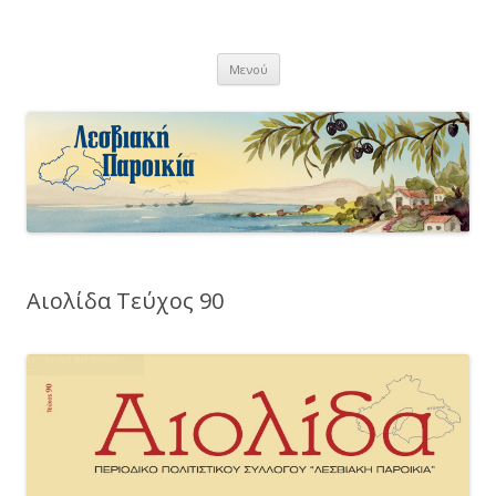
Λεσβιακή Παροικία
Μετάβαση
Μενού
σε
περιεχόμενο
Αιολίδα Τεύχος 90